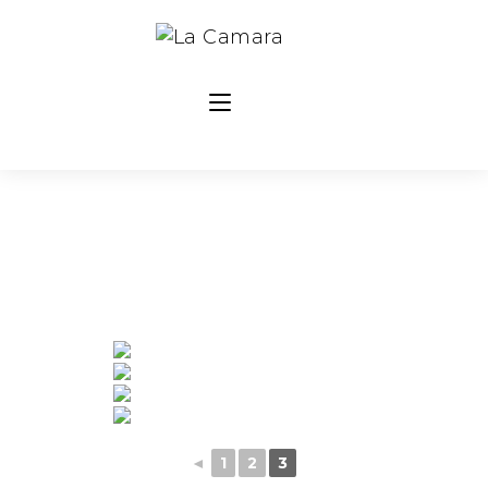
◄
1
2
3